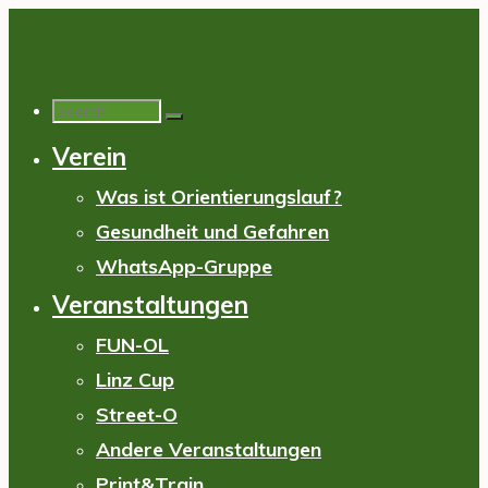
Skip
to
content
Search
Verein
for:
Was ist Orientierungslauf?
Gesundheit und Gefahren
WhatsApp-Gruppe
Veranstaltungen
FUN-OL
Linz Cup
Street-O
Andere Veranstaltungen
Print&Train