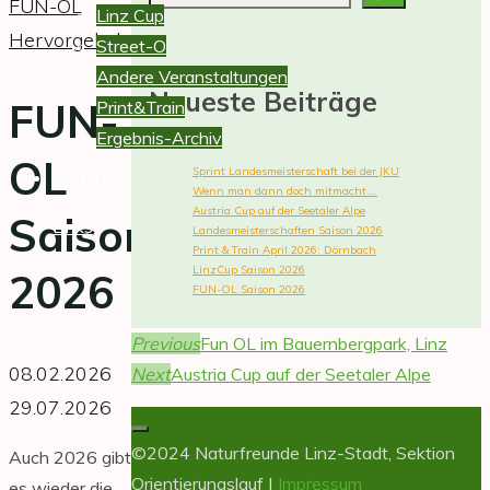
Linz
FUN-OL
Linz Cup
stellt
Hervorgehoben
Street-O
sich
Andere Veranstaltungen
vor.
Neueste Beiträge
FUN-
Print&Train
Ausschreibungen,
Ergebnis-Archiv
Ergebnisse,
OL
Sprint Landesmeisterschaft bei der JKU
Karten
Berichte
Wenn man dann doch mitmacht….
Austria Cup auf der Seetaler Alpe
und
Saison
Links
Landesmeisterschaften Saison 2026
Fotos
Print & Train April 2026: Dörnbach
LinzCup Saison 2026
2026
von
FUN-OL Saison 2026
Veranstaltungen.
Previous
Fun OL im Bauernbergpark, Linz
08.02.2026
Next
Austria Cup auf der Seetaler Alpe
29.07.2026
©2024 Naturfreunde Linz-Stadt, Sektion
Auch 2026 gibt
Orientierungslauf |
Impressum
es wieder die