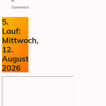
in
Österreich
5.
Lauf:
Mittwoch,
12.
August
2026