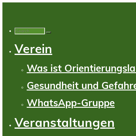
Skip
to
content
Search
for:
Verein
Was ist Orientierungsl
Gesundheit und Gefahr
WhatsApp-Gruppe
Veranstaltungen