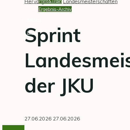
Hervorgehoben
Print&Train
Landesmeisterschaften
Ausschreibungen,
Ergebnis-Archiv
Ergebnisse,
Karten
Berichte
Sprint
und
Links
Fotos
von
Landesmeis
Veranstaltungen.
der JKU
27.06.2026
27.06.2026