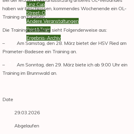
Linz
Linz Cup
haben wir beschlossen, kommendes Wochenende ein OL-
stellt
Street-O
Training anzubieten.
sich
Andere Veranstaltungen
vor.
Print&Train
Die Trainingseinteilung sieht Folgenderweise aus:
Ausschreibungen,
Ergebnis-Archiv
Ergebnisse,
– Am Samstag, den 28. März bietet der HSV Ried am
Karten
Berichte
Prameter-Badesee ein Training an.
und
Links
– Am Sonntag, den 29. März biete ich ab 9:00 Uhr ein
Fotos
Training im Brunnwald an.
von
Veranstaltungen.
Date
29.03.2026
Abgelaufen