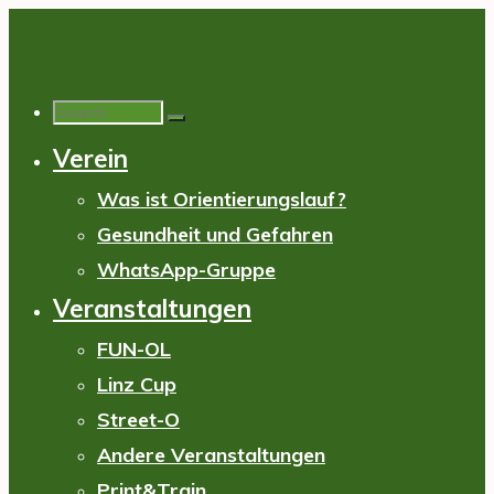
Skip
to
content
Search
Verein
for:
Was ist Orientierungslauf?
Gesundheit und Gefahren
WhatsApp-Gruppe
Veranstaltungen
FUN-OL
Linz Cup
Street-O
Andere Veranstaltungen
Print&Train