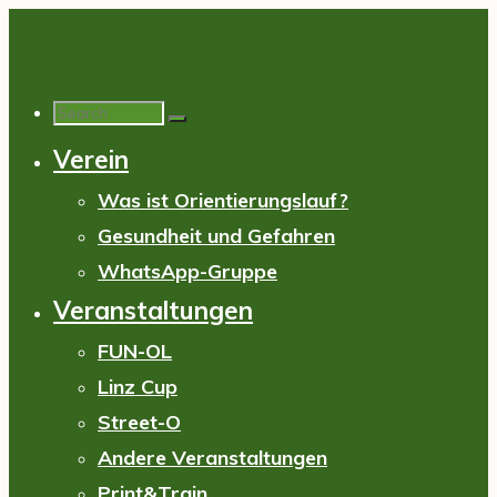
Skip
to
content
Search
Verein
for:
Was ist Orientierungslauf?
Gesundheit und Gefahren
WhatsApp-Gruppe
Veranstaltungen
FUN-OL
Linz Cup
Street-O
Andere Veranstaltungen
Print&Train