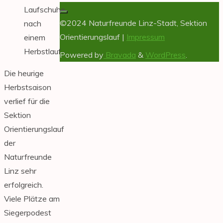
Laufschuhe
©2024 Naturfreunde Linz-Stadt, Sektion
nach
Orientierungslauf |
Impressum
einem
Herbstlauf
Powered by
Bravada
&
WordPress
.
Die heurige
Herbstsaison
verlief für die
Sektion
Orientierungslauf
der
Naturfreunde
Linz sehr
erfolgreich.
Viele Plätze am
Siegerpodest