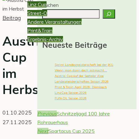
Linz
Linz Cup
Suchen
stellt
Street-O
Beitrag
sich
Andere Veranstaltungen
vor.
Print&Train
Ausschreibungen,
Austria
Ergebnis-Archiv
Neueste Beiträge
Ergebnisse,
Karten
Cup
Berichte
und
Links
Sprint Landesmeisterschaft bei der JKU
im
Fotos
Wenn man dann doch mitmacht….
Austria Cup auf der Seetaler Alpe
von
Landesmeisterschaften Saison 2026
Herbst
Veranstaltungen.
Print & Train April 2026: Dörnbach
LinzCup Saison 2026
FUN-OL Saison 2026
01.10.2025
Previous
Schnitzeljagd 100 Jahre
27.11.2025
Rohrauerhaus
Next
Spartacus Cup 2025