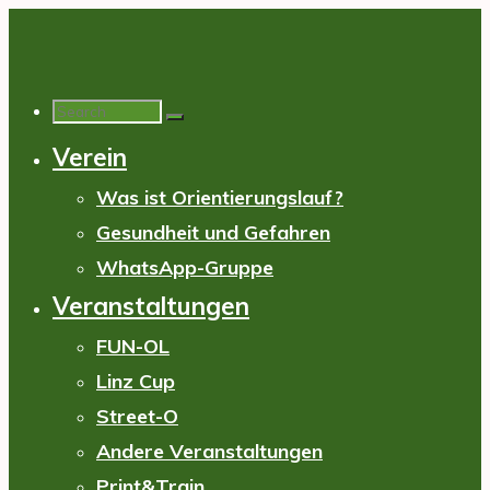
Skip
to
content
Search
Verein
for:
Was ist Orientierungslauf?
Gesundheit und Gefahren
WhatsApp-Gruppe
Veranstaltungen
FUN-OL
Linz Cup
Street-O
Andere Veranstaltungen
Print&Train