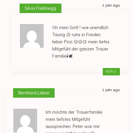
1 Jahr ago
Silvia Frießnegg
Oh mein Gott ! wie unendlich
Taurig 😥 ruhe in Frieden
lieber Pezi 😥😥😥 mein tiefes
Mitgefühl der ganzen Trauer
Familie🕯🕊
REPLY
1 Jahr ago
Bernhard Lieber
Ich möchte der Trauerfamilie
mein tiefstes Mitgefühl
aussprechen. Peter war mir