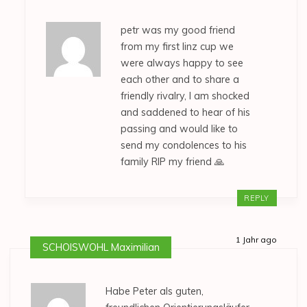
petr was my good friend
from my first linz cup we
were always happy to see
each other and to share a
friendly rivalry, I am shocked
and saddened to hear of his
passing and would like to
send my condolences to his
family RIP my friend 🙏
REPLY
1 Jahr ago
SCHOISWOHL Maximilian
Habe Peter als guten,