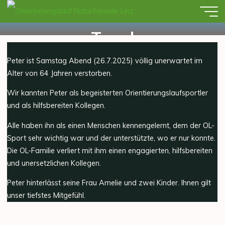
Skip
Wir trauern um Peter
to
content
Treml
Orientierungslau
Naturfreunde
28.07.2025
Peter ist Samstag Abend (26.7.2025) völlig unerwartet im
Linz
Alter von 64 Jahren verstorben.
Wir kannten Peter als begeisterten Orientierungslaufsportler
und als hilfsbereiten Kollegen.
Alle haben ihn als einen Menschen kennengelernt, dem der OL-
Sport sehr wichtig war und der unterstützte, wo er nur konnte.
Die OL-Familie verliert mit ihm einen engagierten, hilfsbereiten
und unersetzlichen Kollegen.
Peter hinterlässt seine Frau Amelie und zwei Kinder. Ihnen gilt
unser tiefstes Mitgefühl.