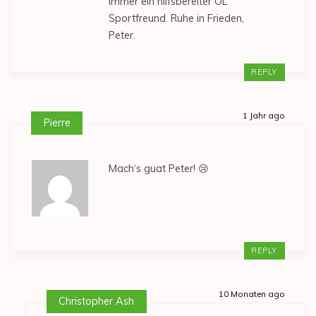
immer ein hilfsbereiter OL
Sportfreund. Ruhe in Frieden,
Peter.
REPLY
1 Jahr ago
Pierre
Mach‘s guat Peter! 😢
REPLY
10 Monaten ago
Christopher Ash