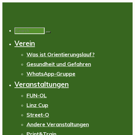
Skip
to
content
Search
Verein
for:
Was ist Orientierungslauf?
Gesundheit und Gefahren
WhatsApp-Gruppe
Veranstaltungen
FUN-OL
Linz Cup
Street-O
Andere Veranstaltungen
Print&Train