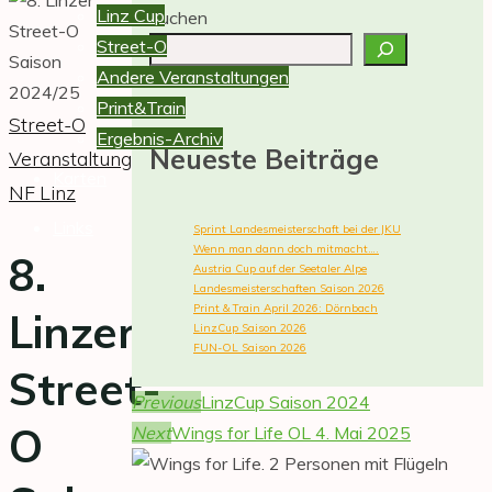
Linz
Linz Cup
Suchen
stellt
Street-O
sich
Andere Veranstaltungen
vor.
Print&Train
Street-O
Ausschreibungen,
Ergebnis-Archiv
Neueste Beiträge
Ergebnisse,
Veranstaltung
Karten
Berichte
NF Linz
und
Links
Sprint Landesmeisterschaft bei der JKU
Fotos
Wenn man dann doch mitmacht….
8.
Austria Cup auf der Seetaler Alpe
von
Landesmeisterschaften Saison 2026
Veranstaltungen.
Print & Train April 2026: Dörnbach
Linzer
LinzCup Saison 2026
FUN-OL Saison 2026
Street-
Previous
LinzCup Saison 2024
O
Next
Wings for Life OL 4. Mai 2025