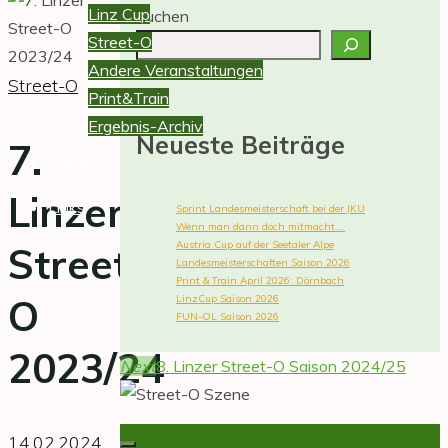
Linz
Linz Cup
Suchen
stellt
Street-O
sich
Andere Veranstaltungen
Street-O
vor.
Print&Train
Ausschreibungen,
Ergebnis-Archiv
Neueste Beiträge
Ergebnisse,
7.
Karten
Berichte
Linzer
und
Links
Sprint Landesmeisterschaft bei der JKU
Fotos
Wenn man dann doch mitmacht….
Austria Cup auf der Seetaler Alpe
Street-
von
Landesmeisterschaften Saison 2026
Veranstaltungen.
Print & Train April 2026: Dörnbach
O
LinzCup Saison 2026
FUN-OL Saison 2026
2023/24
Next
8. Linzer Street-O Saison 2024/25
14.02.2024