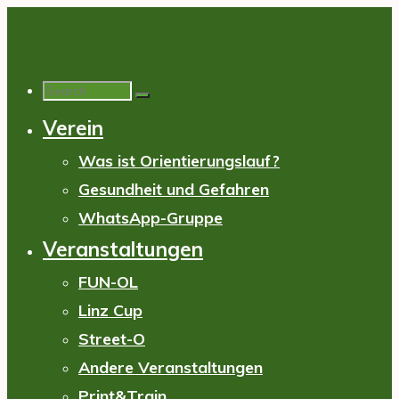
Skip
to
content
Search
Verein
for:
Was ist Orientierungslauf?
Gesundheit und Gefahren
WhatsApp-Gruppe
Veranstaltungen
FUN-OL
Linz Cup
Street-O
Andere Veranstaltungen
Print&Train